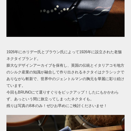
1926年にホリデー氏とブラウン氏によって1926年に設立された老舗
ネクタイブランド。
膨大なデザインアーカイブを保有し、英国の伝統とイタリアコモ地方
のシルク産業の知識が融合して作り出されるネクタイはクラシックで
ありながら斬新で、世界中のジェントルマンの胸元を華麗に彩り続け
ています。
今回もBRUNOにて選りすぐりをピックアップ！したにもかかわら
ず、あっという間に旅立ってしまったネクタイも。
残りは写真の8本のみ！ぜひお早めにご検討くださいませ！