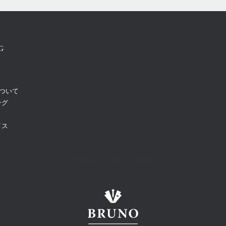
G
について
ング
イス
BRUNO sartoria Giotto