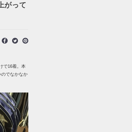
上がって
で16着。本
いのでなかなか