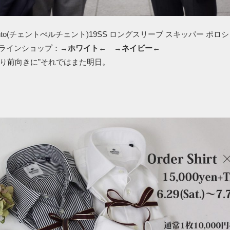
r Cento(チェントぺルチェント)19SS ロングスリーブ スキッパー ポロシャ
オンラインショップ：→
ホワイト
← →
ネイビー
←
より前向きに”それではまた明日。