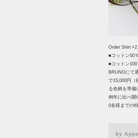
Order Shir
■コットン50％
■コットン100％ 
BRUNOにて
で15,00
る色柄を準備
例年に比べ開
0名様までの
by Appo