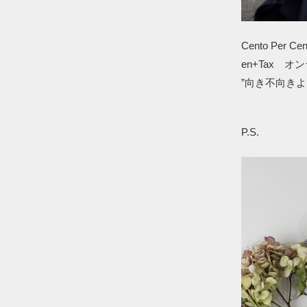
Cento Pe
en+Tax 
”向き不向き
P.S.