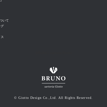
G
について
ング
イス
BRUNO sartoria Giotto
©
Giotto Design
Co.,Ltd. All Rights Reserved.