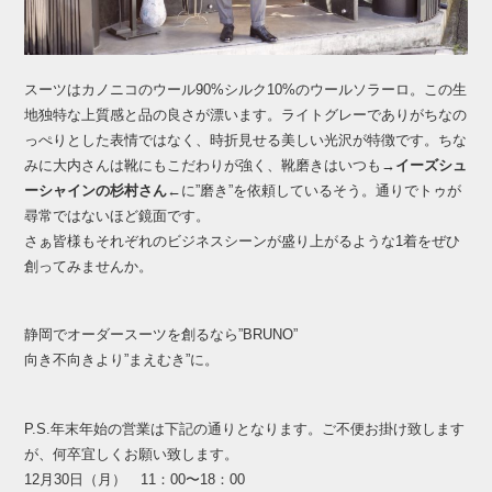
スーツはカノニコのウール90%シルク10%のウールソラーロ。この生
地独特な上質感と品の良さが漂います。ライトグレーでありがちなの
っぺりとした表情ではなく、時折見せる美しい光沢が特徴です。ちな
みに大内さんは靴にもこだわりが強く、靴磨きはいつも→
イーズシュ
ーシャインの杉村さん
←に”磨き”を依頼しているそう。通りでトゥが
尋常ではないほど鏡面です。
さぁ皆様もそれぞれのビジネスシーンが盛り上がるような1着をぜひ
創ってみませんか。
静岡でオーダースーツを創るなら”BRUNO”
向き不向きより”まえむき”に。
P.S.年末年始の営業は下記の通りとなります。ご不便お掛け致します
が、何卒宜しくお願い致します。
12月30日（月） 11：00〜18：00