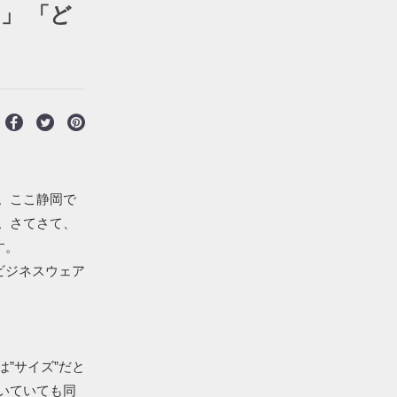
」 「ど
。ここ静岡で
。さてさて、
す。
ビジネスウェア
”サイズ”だと
いていても同