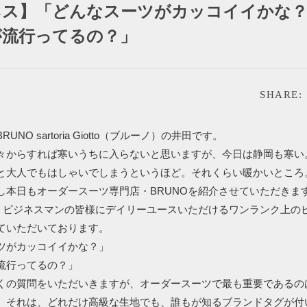
ネス】「どんなスーツがカッコイイかな？
が流行ってるの？」
SHARE:
UNO sartoria Giotto（ブルーノ）の井田です。
々からすれば寒いうちに入らないと思いますが、今日は静岡も寒い
と大人でもはしゃいでしまうというほど。それくらい暖かいところ
し本日もオーダースーツ専門店・BRUNOを紹介させていただきま
は、ビジネスマンの皆様にデイリーユースいただけるワンランク上の
ていただいております。
ツがカッコイイかな？」
流行ってるの？」
くの質問をいただいきますが、オーダースーツで最も重要であるのは
。それは、どれだけ高級な生地でも、誰もが知るブランドタグが付