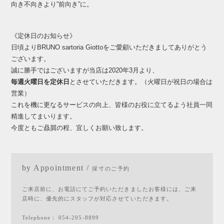
向き不向きより”前向き”に。
《定休日のお知らせ》
日頃よりBRUNO sartoria Giottoをご愛顧いただきましてありがとう
ございます。
誠に勝手ではございますが当店は2020年3月より、
毎週火曜日を定休日
とさせていただきます。（火曜日が祝日の場合は
営業）
これを機に更なるサービスの向上、皆様のお役に立てるよう社員一同
精進してまいります。
今度ともご贔屓の程、宜しくお願い致します。
by Appointment /
採寸のご予約
ご来店前に、お電話にてご予約いただきましたお客様には、ご来
店時に、優先的にスタッフが対応させていただきます。
Telephone：
054-205-8899