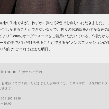
無地の生地ですが、わずかに異なる2色でお創りいただきました。
ーツしか着ることができないなかで、拘りのお洒落をわずかな色の
てよりGiottoのオーダースーツをご着用いただいている、S様だか
ルールの中でどれだけ洒落ることができるか”メンズファッションの
より前向きに”それではまた明日。
intment /
採寸のご予約
、お電話にてご予約いただきましたお客様には、ご来店時に、優先的にスタ
だきます。
：
054-205-8899
0〜19:00