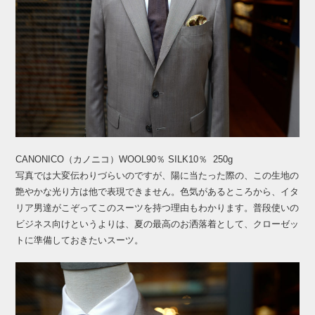
CANONICO（カノニコ）WOOL90％ SILK10％ 250g
写真では大変伝わりづらいのですが、陽に当たった際の、この生地の
艶やかな光り方は他で表現できません。色気があるところから、イタ
リア男達がこぞってこのスーツを持つ理由もわかります。普段使いの
ビジネス向けというよりは、夏の最高のお洒落着として、クローゼッ
トに準備しておきたいスーツ。