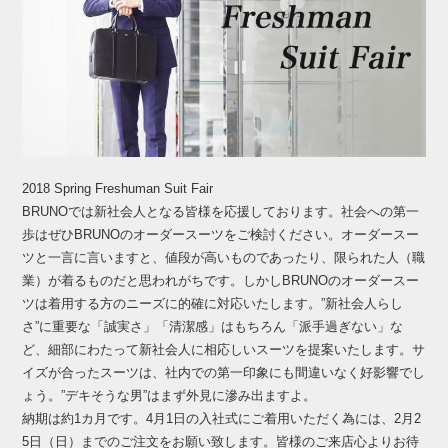
2018 Spring Freshuman Suit Fair
BRUNOでは新社会人となる皆様を応援しております。社会への第一
歩はぜひBRUNOのオーダースーツをご検討ください。オーダースー
ツと一言に言いますと、値段が高いものであったり、限られた人（職
業）が着るものだと思われがちです。しかしBRUNOのオーダースー
ツは着用する方のニーズに的確に対応いたします。”新社会人らし
さ”に重要な「誠実さ」「清潔感」はもちろん「派手過ぎない」な
ど、細部にわたって新社会人に相応しいスーツを提案いたします。サ
イズが合ったスーツは、社内での第一印象にも間違いなく好影響でし
ょう。”デキそうな男”はまず外見に滲み出ますよ。
納期は約1カ月です。4月1日の入社式にご着用いただく為には、2月2
5日（日）までのご注文をお願い致します。皆様のご来店心よりお待