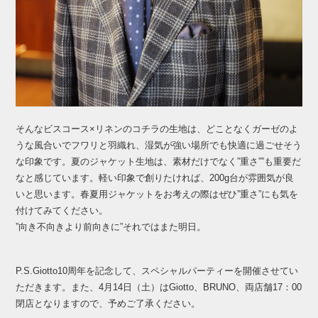
そんなビスコース×リネンのコチラの生地は、どことなくガーゼのよ
うな風合いでフワリと羽織れ、湿気が強い場所でも快適に過ごせそう
な印象です。夏のジャケット生地は、素材だけでなく”重さ””も重要だ
なと感じています。軽い印象で創りたければ、200g台が雰囲気が良
いと思います。春夏用ジャケットをお考えの際はぜひ”重さ”にも気を
付けてみてください。
”向き不向きより前向きに”それではまた明日。
P.S.Giotto10周年を記念して、スペシャルパーティーを開催させてい
ただきます。また、4月14日（土）はGiotto、BRUNO、両店舗17：00
閉店となりますので、予めご了承ください。