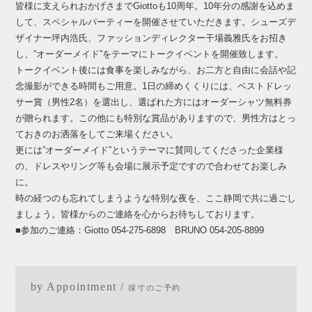
皆様に支えられおかげさまでGiottoも10周年。10年分の感謝を込めま
して、スペシャルパーティーを開催させていただきます。シューズデ
ザイナー坪内浩氏、ファッションディレクター干場義雅氏をお招き
し、”オーダーメイド”をテーマにトークイベントを開催致します。
トークイベント後には食事を楽しみながら、お二方と自由に会話や記
念撮影ができる時間もご用意。1日の締めくくりには、ベストドレッ
サー賞（男性2名）を選出し、選ばれた方にはオーダーシャツ無料券
が贈られます。この他にも特別な賞品がありますので、男性方はとっ
ておきのお洒落をしてご来場ください。
更には”オーダーメイド”というテーマに賛同してくださった企業様
の、ドレスやリング等も会場に展示予定ですので合わせてお楽しみ
に。
時の経つのも忘れてしまうような特別な夜を、ここ静岡で共に過ごし
ましょう。皆様からのご連絡を心からお待ちしております。
■参加のご連絡：Giotto 054-275-6898 BRUNO 054-205-8899
by Appointment /
採寸のご予約