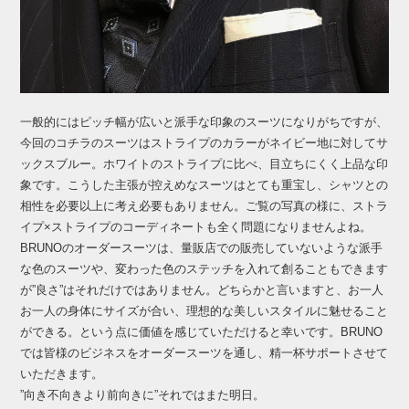
一般的にはピッチ幅が広いと派手な印象のスーツになりがちですが、
今回のコチラのスーツはストライプのカラーがネイビー地に対してサ
ックスブルー。ホワイトのストライプに比べ、目立ちにくく上品な印
象です。こうした主張が控えめなスーツはとても重宝し、シャツとの
相性を必要以上に考え必要もありません。ご覧の写真の様に、ストラ
イプ×ストライプのコーディネートも全く問題になりませんよね。
BRUNOのオーダースーツは、量販店での販売していないような派手
な色のスーツや、変わった色のステッチを入れて創ることもできます
が”良さ”はそれだけではありません。どちらかと言いますと、お一人
お一人の身体にサイズが合い、理想的な美しいスタイルに魅せること
ができる。という点に価値を感じていただけると幸いです。BRUNO
では皆様のビジネスをオーダースーツを通し、精一杯サポートさせて
いただきます。
”向き不向きより前向きに”それではまた明日。