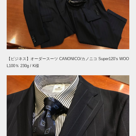
【ビジネス】オーダースーツ CANONICO/カノニコ Super120’s WOO
L100％ 230g / K様