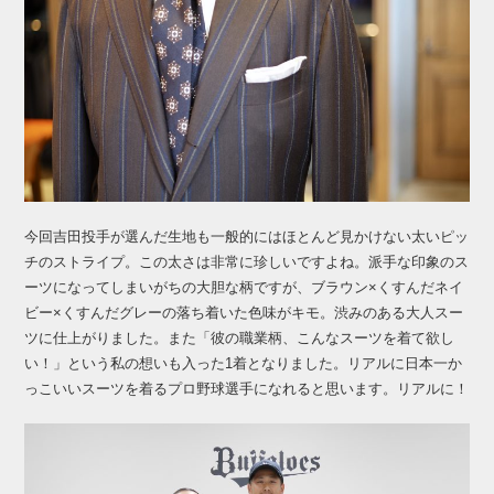
今回吉田投手が選んだ生地も一般的にはほとんど見かけない太いピッ
チのストライプ。この太さは非常に珍しいですよね。派手な印象のス
ーツになってしまいがちの大胆な柄ですが、ブラウン×くすんだネイ
ビー×くすんだグレーの落ち着いた色味がキモ。渋みのある大人スー
ツに仕上がりました。また「彼の職業柄、こんなスーツを着て欲し
い！」という私の想いも入った1着となりました。リアルに日本一か
っこいいスーツを着るプロ野球選手になれると思います。リアルに！