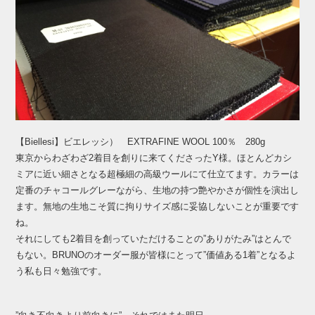
【Biellesi】ビエレッシ） EXTRAFINE WOOL 100％ 280g
東京からわざわざ2着目を創りに来てくださったY様。ほとんどカシ
ミアに近い細さとなる超極細の高級ウールにて仕立てます。カラーは
定番のチャコールグレーながら、生地の持つ艶やかさが個性を演出し
ます。無地の生地こそ質に拘りサイズ感に妥協しないことが重要です
ね。
それにしても2着目を創っていただけることの”ありがたみ”はとんで
もない。BRUNOのオーダー服が皆様にとって”価値ある1着”となるよ
う私も日々勉強です。