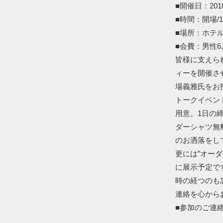
■開催日：201
■時間：開場/18
■場所：ホテル
■会費：男性6,0
皆様に支えられ
ィーを開催さ
場義雅氏をお
トークイベン
用意。1日の
ダーシャツ無
のお洒落をし
更には”オー
に展示予定で
時の経つのも
連絡を心から
■参加のご連絡：Gi