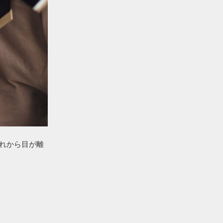
これから目が離
。