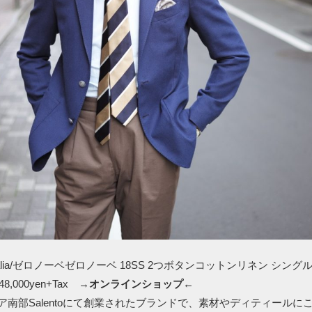
ta a Italia/ゼロノーベゼロノーベ 18SS 2つボタンコットンリネン シ
,000yen+Tax →
オンラインショップ
←
リア南部Salentoにて創業されたブランドで、素材やディティールに