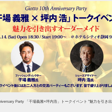
th Anniversary Party 「干場義雅×坪内浩」トークイベント ”魅力を