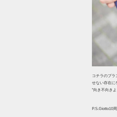
コチラのブラ
せない存在に
”向き不向き
P.S.Gio