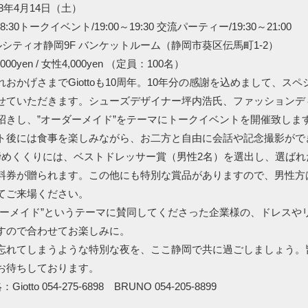
8年4月14日（土）
:30トークイベント/19:00～19:30 交流パーティー/19:30～21:00
シティオ静岡9F バンケットルーム（静岡市葵区伝馬町1-2）
00yen / 女性4,000yen （定員：100名）
おかげさまでGiottoも10周年。10年分の感謝を込めまして、ス
せていただきます。シューズデザイナー坪内浩氏、ファッションデ
招きし、”オーダーメイド”をテーマにトークイベントを開催致しま
ト後には食事を楽しみながら、お二方と自由に会話や記念撮影がで
締めくくりには、ベストドレッサー賞（男性2名）を選出し、選ばれ
料券が贈られます。この他にも特別な賞品がありますので、男性方
てご来場ください。
ダーメイド”というテーマに賛同してくださった企業様の、ドレスや
すので合わせてお楽しみに。
忘れてしまうような特別な夜を、ここ静岡で共に過ごしましょう。
お待ちしております。
otto 054-275-6898 BRUNO 054-205-8899