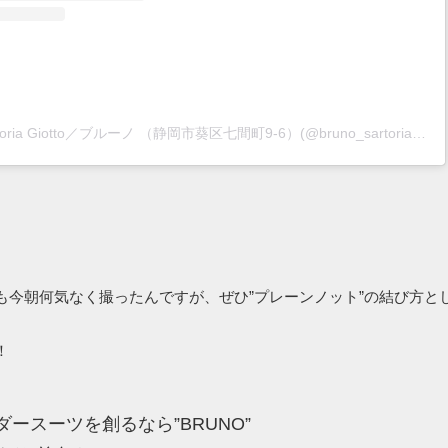
BRUNO sartoria Giotto／ブルーノ （静岡市葵区七間町9-6）(@bruno_sartoria_giotto)がシェアした投稿
も今朝何気なく撮ったんですが、ぜひ”プレーンノット”の結び方と
！
ースーツを創るなら”BRUNO”