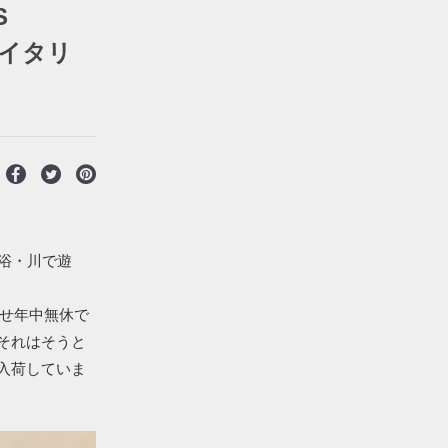
S
 イタリ
浴・川で遊
んせ年中無休で
それはそうと
入荷していま