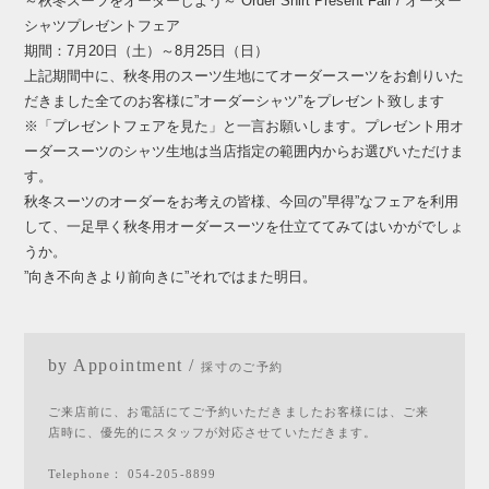
～秋冬スーツをオーダーしよう～ Order Shirt Present Fair / オーダー
シャツプレゼントフェア
期間：7月20日（土）～8月25日（日）
上記期間中に、秋冬用のスーツ生地にてオーダースーツをお創りいた
だきました全てのお客様に”オーダーシャツ”をプレゼント致します
※「プレゼントフェアを見た」と一言お願いします。プレゼント用オ
ーダースーツのシャツ生地は当店指定の範囲内からお選びいただけま
す。
秋冬スーツのオーダーをお考えの皆様、今回の”早得”なフェアを利用
して、一足早く秋冬用オーダースーツを仕立ててみてはいかがでしょ
うか。
”向き不向きより前向きに”それではまた明日。
by Appointment /
採寸のご予約
ご来店前に、お電話にてご予約いただきましたお客様には、ご来
店時に、優先的にスタッフが対応させていただきます。
Telephone：
054-205-8899